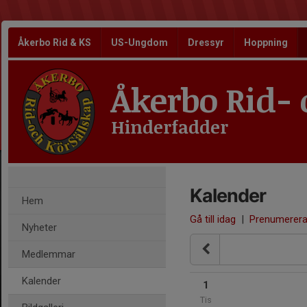
Åkerbo Rid & KS
US-Ungdom
Dressyr
Hoppning
Åkerbo Rid- 
Hinderfadder
Kalender
Hem
Gå till idag
|
Prenumerer
Nyheter
Medlemmar
Kalender
1
Tis