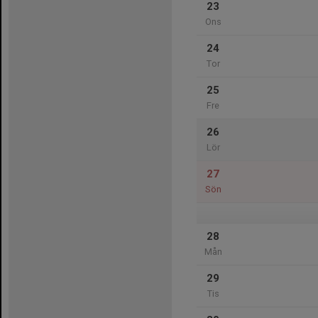
23
Ons
24
Tor
25
Fre
26
Lör
27
Sön
28
Mån
29
Tis