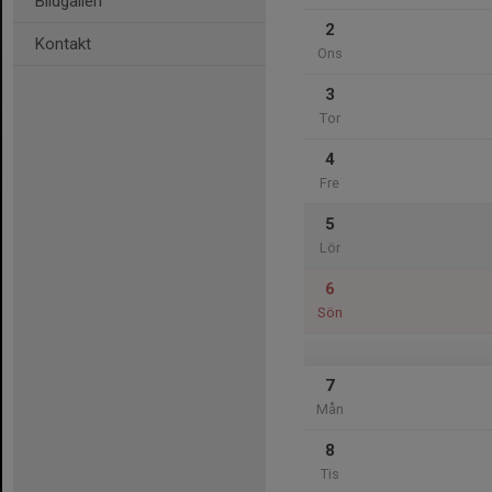
Bildgalleri
2
Kontakt
Ons
3
Tor
4
Fre
5
Lör
6
Sön
7
Mån
8
Tis