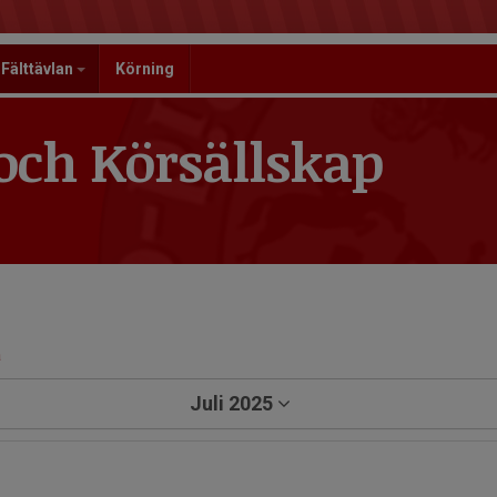
Fälttävlan
Körning
och Körsällskap
a
Juli 2025