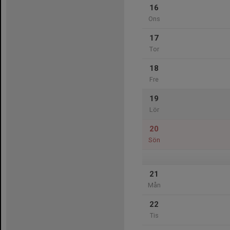
16
Ons
17
Tor
18
Fre
19
Lör
20
Sön
21
Mån
22
Tis