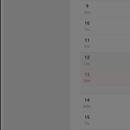
9
Ons
10
Tor
11
Fre
12
Lör
13
Sön
14
Mån
15
Tis