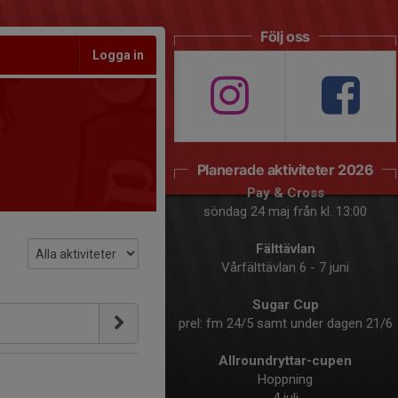
Följ oss
Logga in
Planerade aktiviteter 2026
Pay & Cross
söndag 24 maj från kl. 13:00
Fälttävlan
Vårfälttävlan 6 - 7 juni
Sugar Cup
prel: fm 24/5 samt under dagen 21/6
Allroundryttar-cupen
Hoppning