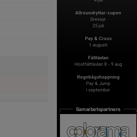
4 juli
Allroundryttar-cupen
Dressyr
25 juli
Pay & Cross
1 augusti
Fälttävlan
Höstfälttävlan 8 - 9 aug
Regnbågshoppning
Pay & Jump
i september
Samarbetspartners