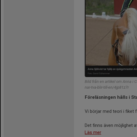
Bild från en artikel om Anna i 
nar-tva-blir-till-en/4jp81z7r
Föreläsningen hålls i St
Vi börjar med teori i fiket 
Det finns även möjlighet at
Läs mer