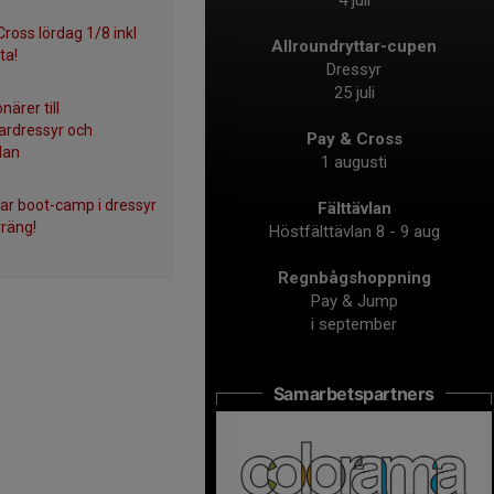
4 juli
Cross lördag 1/8 inkl
Allroundryttar-cupen
ta!
Dressyr
25 juli
närer till
rdressyr och
Pay & Cross
lan
1 augusti
 boot-camp i dressyr
Fälttävlan
rräng!
Höstfälttävlan 8 - 9 aug
Regnbågshoppning
Pay & Jump
i september
Samarbetspartners