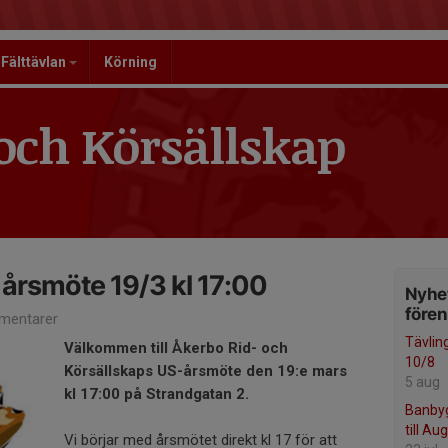
Fälttävlan
Körning
och Körsällskap
US årsmöte 19/3 kl 17:00
Nyhet
före
mentarer
Tävlin
Välkommen till Åkerbo Rid- och
10/8
Körsällskaps US-årsmöte den 19:e mars
5 aug
kl 17:00 på Strandgatan 2.
Banbyg
till Au
Vi börjar med årsmötet direkt kl 17 för att