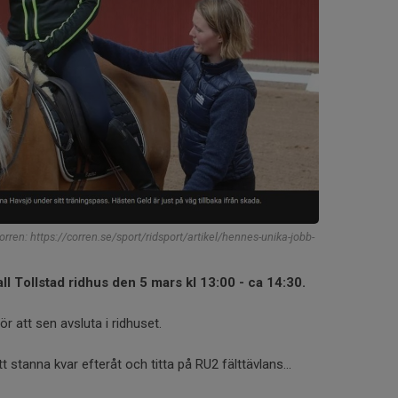
Corren: https://corren.se/sport/ridsport/artikel/hennes-unika-jobb-
all Tollstad ridhus den 5 mars kl 13:00 - ca 14:30.
för att sen avsluta i ridhuset.
t stanna kvar efteråt och titta på RU2 fälttävlans...