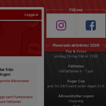
Följ oss
Logga in
Planerade aktiviteter 2026
Pay & Cross
söndag 24 maj från kl. 13:00
Fälttävlan
er från
Vårfälttävlan 6 - 7 juni
ningen
gsmöte Allsvenskan
Sugar Cup
prel: fm 24/5 samt under dagen 21/6
Allroundryttar-cupen
ge samt funktionärer
Hoppning
gusti-fälttävlan