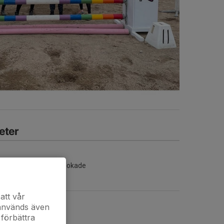
eter
Inga aktiviteter inbokade
att vår
 används även
 förbättra