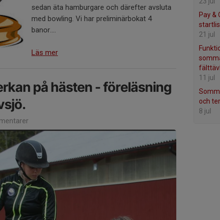
23 jul
sedan äta hamburgare och därefter avsluta
Pay & 
med bowling. Vi har preliminärbokat 4
startlis
banor....
21 jul
Funktio
Läs mer
somma
fälttäv
11 jul
erkan på hästen - föreläsning
Sommar
sjö.
och te
8 jul
mentarer