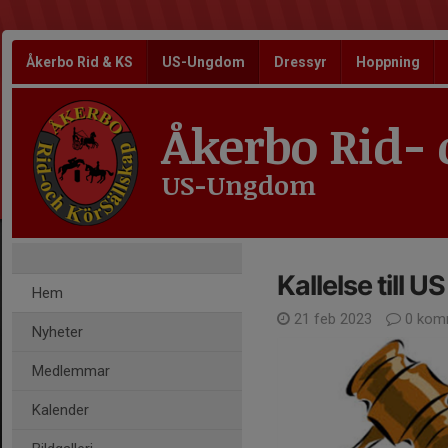
Åkerbo Rid & KS
US-Ungdom
Dressyr
Hoppning
Åkerbo Rid- 
US-Ungdom
Kallelse till 
Hem
21 feb 2023
0 kom
Nyheter
Medlemmar
Kalender