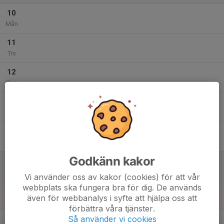
10
Mån
11
Tis
12
Ons
13
Tor
14
Fre
Godkänn kakor
15
Lör
Vi använder oss av kakor (cookies) för att vår
webbplats ska fungera bra för dig. De används
16
även för webbanalys i syfte att hjälpa oss att
Sön
förbättra våra tjänster.
v.34
Så använder vi cookies