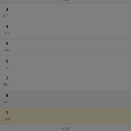
3
Mån
4
Tis
5
Ons
6
Tor
7
Fre
8
Lör
9
Sön
v.33