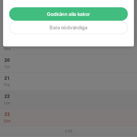
17
Mån
Godkänn alla kakor
18
Bara nödvändiga
Tis
19
Ons
20
Tor
21
Fre
22
Lör
23
Sön
v.35