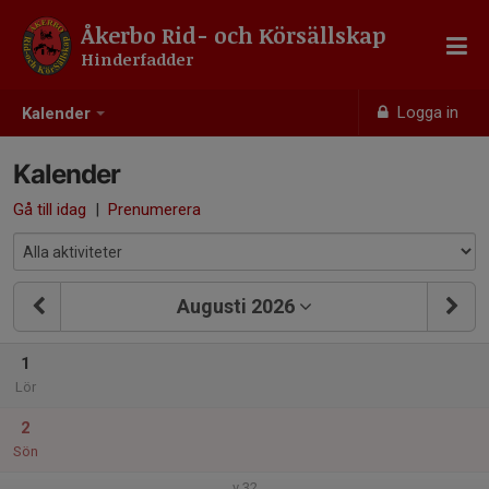
Åkerbo Rid- och Körsällskap
Hinderfadder
Logga in
Kalender
Kalender
Gå till idag
|
Prenumerera
Augusti 2026
1
Lör
2
Sön
v.32