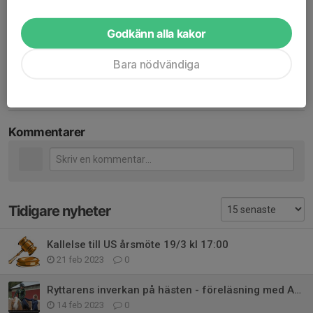
ÅRKS ungdomar har företräde framför övriga medlemmar men
alla är välkomna i mån av plats, max 20 deltagare.
Godkänn alla kakor
Gratis för medlemmar i ÅRKS 2023.
Bara nödvändiga
Dela nyhet
Kommentarer
Tidigare nyheter
Kallelse till US årsmöte 19/3 kl 17:00
21 feb 2023
0
Ryttarens inverkan på hästen - föreläsning med Anna Havsjö.
14 feb 2023
0