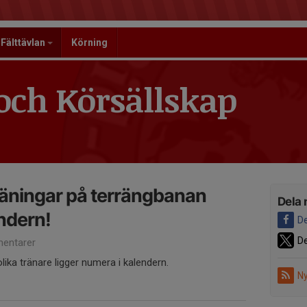
Fälttävlan
Körning
och Körsällskap
ningar på terrängbanan
Dela 
endern!
De
De
entarer
ika tränare ligger numera i kalendern.
Ny