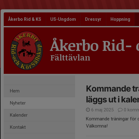
Åkerbo Rid & KS
US-Ungdom
Dressyr
Hoppning
Åkerbo Rid- 
Fälttävlan
Kommande trä
Hem
läggs ut i kal
Nyheter
6 maj 2025
0 komm
Kalender
Kommande träningar för ol
Välkomna!
Kontakt