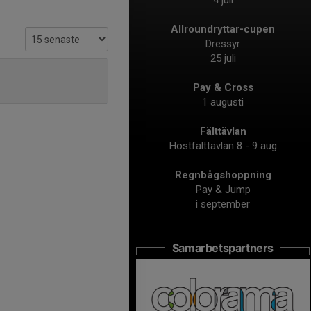
4 juli
Allroundryttar-cupen
Dressyr
25 juli
Pay & Cross
1 augusti
Fälttävlan
Höstfälttävlan 8 - 9 aug
Regnbågshoppning
Pay & Jump
i september
Samarbetspartners