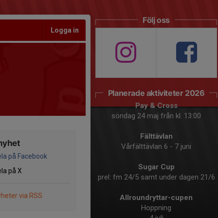
Följ oss
Logga in
Planerade aktiviteter 2026
Pay & Cross
söndag 24 maj från kl. 13:00
Fälttävlan
nyhet
Vårfälttävlan 6 - 7 juni
la på Facebook
Sugar Cup
la på X
prel: fm 24/5 samt under dagen 21/6
heter via RSS
Allroundryttar-cupen
Hoppning