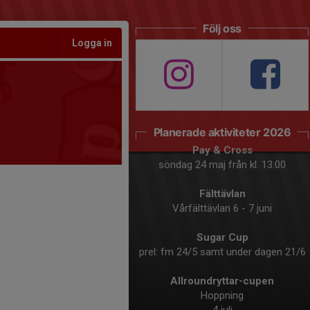
Följ oss
Logga in
Planerade aktiviteter 2026
Pay & Cross
söndag 24 maj från kl. 13:00
Fälttävlan
Vårfälttävlan 6 - 7 juni
Sugar Cup
prel: fm 24/5 samt under dagen 21/6
Allroundryttar-cupen
Hoppning