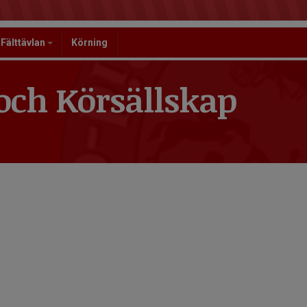
Fälttävlan
Körning
och Körsällskap