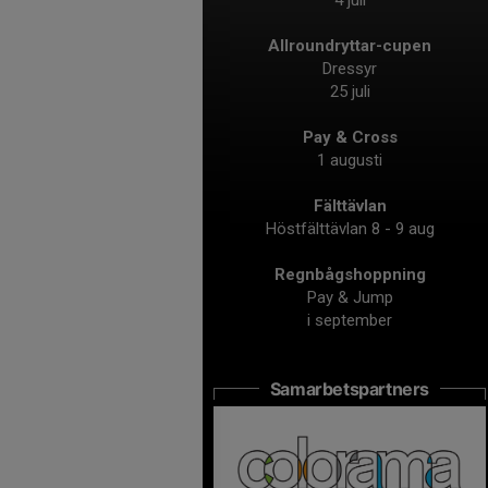
4 juli
Allroundryttar-cupen
Dressyr
25 juli
Pay & Cross
1 augusti
Fälttävlan
Höstfälttävlan 8 - 9 aug
Regnbågshoppning
Pay & Jump
i september
Samarbetspartners