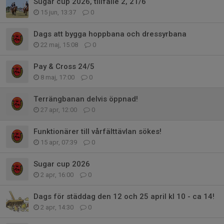
Sugar cup 2026, tillfälle 2, 21/6
15 jun, 13:37
0
Dags att bygga hoppbana och dressyrbana
22 maj, 15:08
0
Pay & Cross 24/5
8 maj, 17:00
0
Terrängbanan delvis öppnad!
27 apr, 12:00
0
Funktionärer till vårfälttävlan sökes!
15 apr, 07:39
0
Sugar cup 2026
2 apr, 16:00
0
Dags för städdag den 12 och 25 april kl 10 - ca 14!
2 apr, 14:30
0