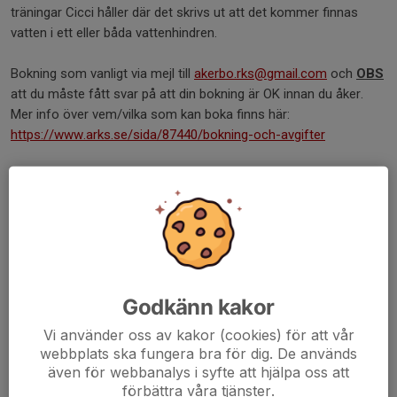
träningar Cicci håller där det skrivs ut att det kommer finnas
vatten i ett eller båda vattenhindren.
Bokning som vanligt via mejl till
akerbo.rks@gmail.com
och
OBS
att du måste fått svar på att din bokning är OK innan du åker.
Mer info över vem/vilka som kan boka finns här:
https://www.arks.se/sida/87440/bokning-och-avgifter
Träningar för tränare som kan ta emot fler ekipage kommer
läggas in i kalendern.
Tack för visad hänsyn medan dessa specialregler gäller och rid
väl!
Styrelsen
Godkänn kakor
Dela nyhet
Vi använder oss av kakor (cookies) för att vår
webbplats ska fungera bra för dig. De används
även för webbanalys i syfte att hjälpa oss att
förbättra våra tjänster.