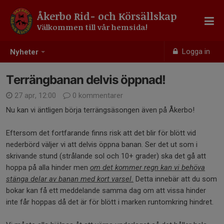
Åkerbo Rid- och Körsällskap
Välkommen till vår hemsida!
Logga in
Nyheter
Terrängbanan delvis öppnad!
27 apr, 12:00
0 kommentarer
Nu kan vi äntligen börja terrängsäsongen även på Åkerbo!
Eftersom det fortfarande finns risk att det blir för blött vid
nederbörd väljer vi att delvis öppna banan. Ser det ut som i
skrivande stund (strålande sol och 10+ grader) ska det gå att
hoppa på alla hinder men
om det kommer regn kan vi behöva
stänga delar av banan med kort varsel.
Detta innebär att du som
bokar kan få ett meddelande samma dag om att vissa hinder
inte får hoppas då det är för blött i marken runtomkring hindret.