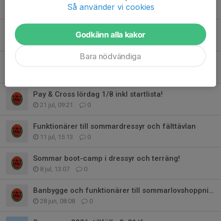
Tidigare nyheter
Så använder vi cookies
Tävlingsmöte Allsvenskan 10/8
Godkänn alla kakor
5 aug, 13:10
0
Bara nödvändiga
Banbygge samt funktionärer till Augusti-fälttävlan
23 jul, 19:41
0
Pay & Cross lördag 1/8 inkl startlista!
21 jul, 09:21
0
Funktionärer till sommardressyr och fälttävlan
11 jul, 15:13
0
Sommar boot-camp i dressyr och terräng!
8 jul, 13:07
0
Banbygge och funktionärer till sommarlovshoppningen
28 jun, 08:08
0