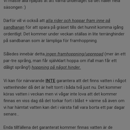
Vi måste alla hjälpas åt att värna underlaget så det håller hela
säsongen :)
Därför vill vi också att
alla rider och hoppar fram inne på
sandbanan
för att spara på gräset tills det hunnit komma igång
ordentligt. Det kommer under veckan ställas in lite terränghinder
på sandbanan som är lämpliga för framhoppning.
Således innebär detta
ingen framhoppning/upprepad
(mer än ett
par-tre språng, man får självklart hoppa om ifall man får ett
dåligt språng!)
hoppning på något hinder.
Vi kan för närvarande
INTE
garantera att det finns vatten i något
vattenhinder då det är helt torrt i båda två just nu. Det kommer
köras vatten i veckan men vi vågar inte lova att det kommer
finnas en viss dag då det torkar fort i blåst + värme så även om
vi har hämtat vatten kan det i värsta fall vara borta ett par dagar
senare...
Enda tillfällena det garanterat kommer finnas vatten är de