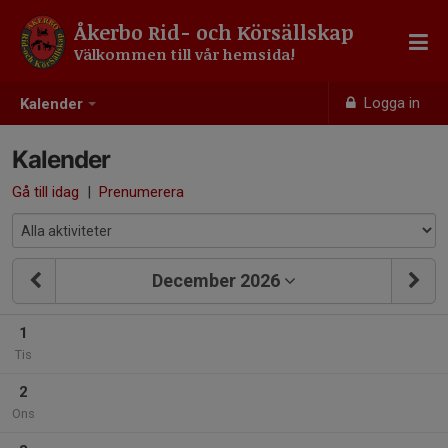
Åkerbo Rid- och Körsällskap
Välkommen till vår hemsida!
Logga in
Kalender
Kalender
Gå till idag
|
Prenumerera
December 2026
1
Tis
2
Ons