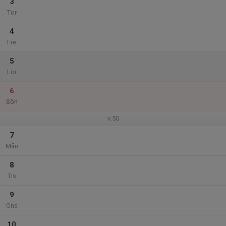
3
Tor
4
Fre
5
Lör
6
Sön
v.50
7
Mån
8
Tis
9
Ons
10