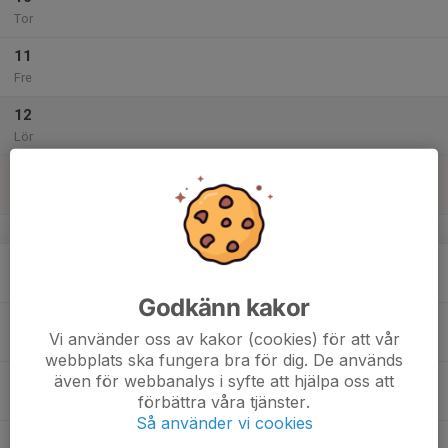
Tor
11
Fre
12
Lör
13
Sön
v.51
14
Mån
Godkänn kakor
15
Vi använder oss av kakor (cookies) för att vår
Tis
webbplats ska fungera bra för dig. De används
även för webbanalys i syfte att hjälpa oss att
16
förbättra våra tjänster.
Ons
Så använder vi cookies
17