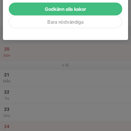
Tor
Godkänn alla kakor
18
Fre
Bara nödvändiga
19
Lör
20
Sön
v.52
21
Mån
22
Tis
23
Ons
24